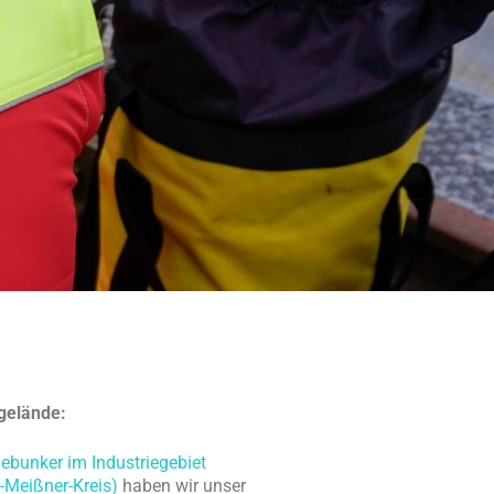
gelände:
ebunker im Industriegebiet
-Meißner-Kreis)
haben wir unser