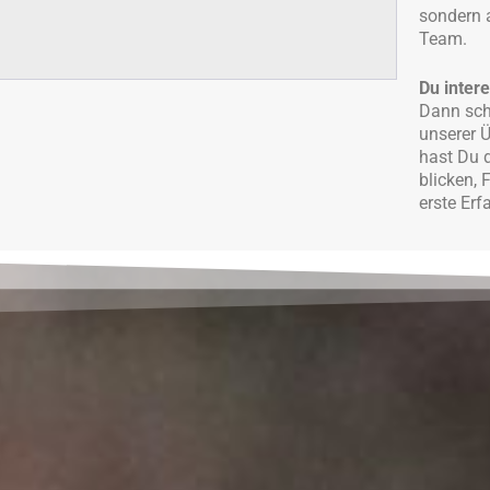
sondern 
Team.
Du intere
Dann sch
unserer 
hast Du d
blicken, 
erste Er