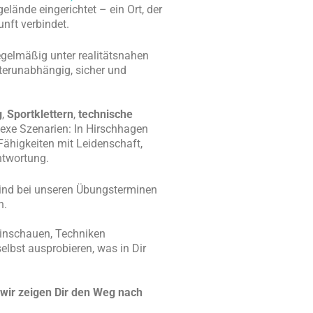
elände eingerichtet – ein Ort, der
nft verbindet.
regelmäßig unter realitätsnahen
erunabhängig, sicher und
g
,
Sportklettern
,
technische
exe Szenarien: In Hirschhagen
Fähigkeiten mit Leidenschaft,
ntwortung.
sind bei unseren Übungsterminen
n.
inschauen, Techniken
elbst ausprobieren, was in Dir
wir zeigen Dir den Weg nach