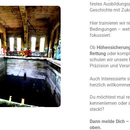
festes Ausbildungsg
Geschichte mit Zuku
Hier trainieren wir 
Bedingungen – wett
fokussiert.
Ob
Höhensicherun
Rettung
oder kompl
schulen wir unsere 
Präzision und Vera
Auch Interessierte 
herzlich willkomme
Du möchtest mal re
kennenlernen oder s
steckt?
Dann melde Dich – 
oben.