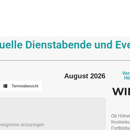
uelle Dienstabende und Ev
Ver
August 2026
Hö
Terminübersicht
WI
Ob Höhenr
Knotenku
reignisse anzuzeigen
Fortbildu