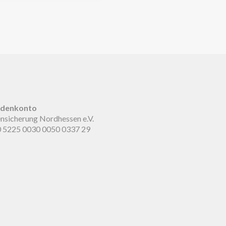
denkonto
sicherung Nordhessen e.V.
 5225 0030 0050 0337 29