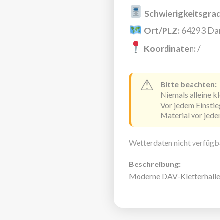
Schwierigkeitsgrad
Ort/PLZ:
64293 Da
Koordinaten:
/
⚠
Bitte beachten:
Niemals alleine k
Vor jedem Einstie
Material vor jede
Wetterdaten nicht verfügba
Beschreibung:
Moderne DAV-Kletterhalle 