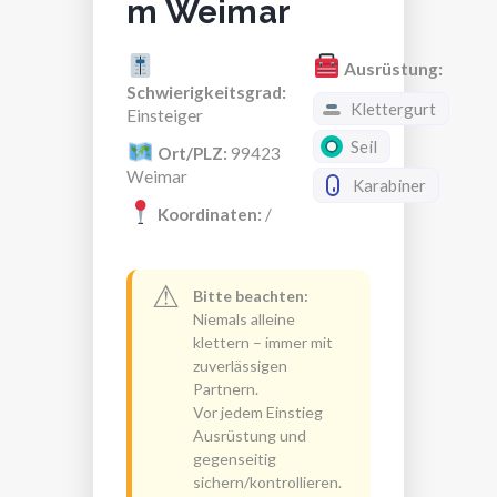
m Weimar
Ausrüstung:
Schwierigkeitsgrad:
Klettergurt
Einsteiger
Seil
Ort/PLZ:
99423
Weimar
Karabiner
Koordinaten:
/
⚠
Bitte beachten:
Niemals alleine
klettern – immer mit
zuverlässigen
Partnern.
Vor jedem Einstieg
Ausrüstung und
gegenseitig
sichern/kontrollieren.