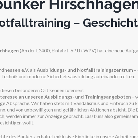
unker Hirschhage
tfalltraining – Geschich
schhagen
(An der L3400, Einfahrt: 6PJJ+WPV) hat eine neue Aufg
dhessen e.V.
als
Ausbildungs- und Notfalltrainingszentrum
– 
, Technik und moderne Sicherheitsausbildung aufeinandertreffen.
in, diesen besonderen Ort kennenzulernen!
nteresse an unseren Ausbildungs- und Trainingsangeboten
– w
rige Absprache. Wir haben stets mit Vandalismus und Einbruch zu k
nn, und von unbewilligten und gefährlichen Aktionen absieht. Die
ch, werden immer zur Anzeige gebracht. Lasst uns also gemeinsam
esichtigen wollt.
hte des Bunkers, erhaltet exklusive Einblicke in unsere Arbeit ru