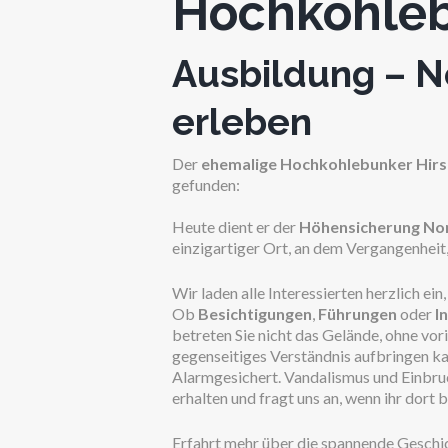
Hochkohleb
Ausbildung – No
erleben
Der
ehemalige Hochkohlebunker Hir
gefunden:
Heute dient er der
Höhensicherung Nor
einzigartiger Ort, an dem Vergangenheit
Wir laden alle Interessierten herzlich e
Ob
Besichtigungen
,
Führungen
oder
I
betreten Sie nicht das Gelände, ohne vo
gegenseitiges Verständnis aufbringen ka
Alarmgesichert. Vandalismus und Einbru
erhalten und fragt uns an, wenn ihr dort b
Erfahrt mehr über die spannende Geschic