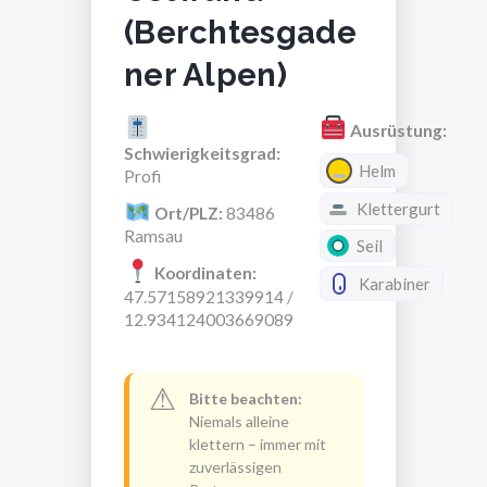
(Berchtesgade
ner Alpen)
Ausrüstung:
Schwierigkeitsgrad:
Helm
Profi
Klettergurt
Ort/PLZ:
83486
Ramsau
Seil
Koordinaten:
Karabiner
47.57158921339914 /
12.934124003669089
⚠
Bitte beachten:
Niemals alleine
klettern – immer mit
zuverlässigen