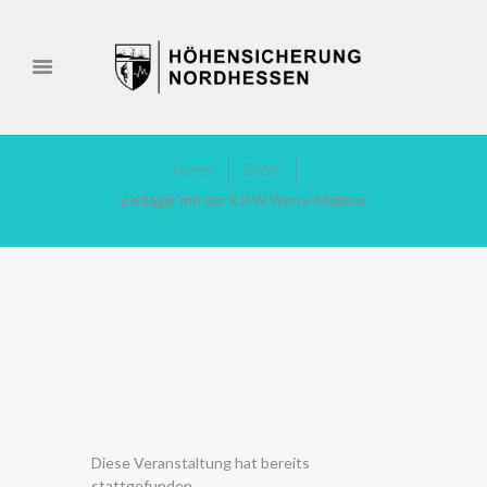
Home
Event
Zeltlager mit der KJFW Werra-Meißner
Diese Veranstaltung hat bereits
stattgefunden.